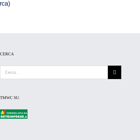
rca)
CERCA
Cerca
per:
TMWC SU: