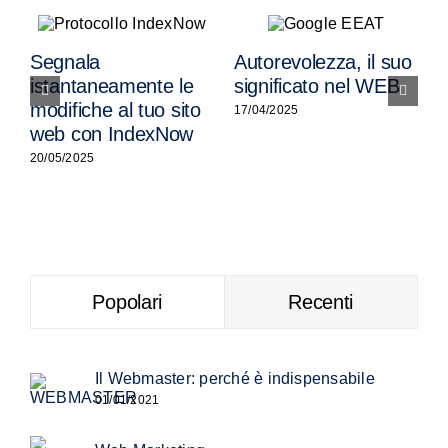
Segnala
Autorevolezza, il suo
istantaneamente le
significato nel WEB
S
modifiche al tuo sito
17/04/2025
(
web con IndexNow
n
20/05/2025
0
Popolari
Recenti
Il Webmaster: perché è indispensabile
01/01/2021