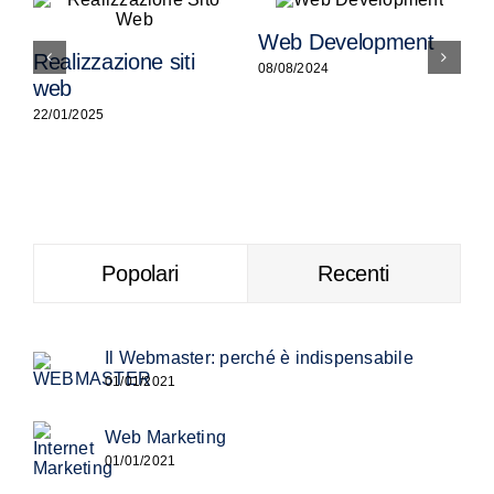
Web Development
Realizzazione siti
08/08/2024
0
web
22/01/2025
Popolari
Recenti
Il Webmaster: perché è indispensabile
01/01/2021
Web Marketing
01/01/2021