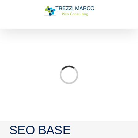
Salta
al
contenuto
Caricamento...
SEO BASE